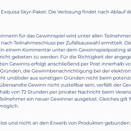
s
Exquisa Skyr-Paket.
Die Verlosung findet nach Ablauf d
nnerin für das Gewinnspiel wird unter allen Teilnehmern,
nach Teilnahmeschluss per Zufallsauswahl ermittelt. Di
in in einem Kommentar unter dem Gewinnspielposting a
icht gebeten zu werden. Für die Richtigkeit der angeg
en Gewinns erfolgt anschließend per Post innerhalb vo
den Gründen, die Gewinnbenachrichtigung bei der elek
geht und/oder aus sonstigen Gründen nicht beim potenz
ersandte Gewinn nicht zustellbar sein, verfällt der Ge
halb von 72 Stunden per privater Nachricht beim Veranst
ilnehmer ein neuer Gewinner ausgelost. Gleiches gilt fü
möglich.
los und nicht an den Erwerb von Produkten gebunden. D