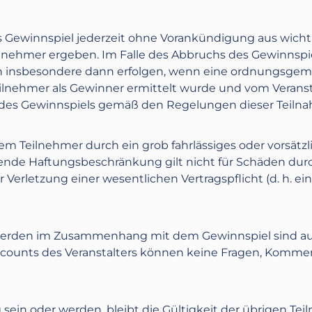
das Gewinnspiel jederzeit ohne Vorankündigung aus wich
ilnehmer ergeben. Im Falle des Abbruchs des Gewinnspie
n insbesondere dann erfolgen, wenn eine ordnungsgem
eilnehmer als Gewinner ermittelt wurde und vom Verans
h des Gewinnspiels gemäß den Regelungen dieser Teil
dem Teilnehmer durch ein grob fahrlässiges oder vorsätzl
hende Haftungsbeschränkung gilt nicht für Schäden dur
 Verletzung einer wesentlichen Vertragspflicht (d. h. ei
rden im Zusammenhang mit dem Gewinnspiel sind aussc
 Accounts des Veranstalters können keine Fragen, Kom
 sein oder werden, bleibt die Gültigkeit der übrigen 