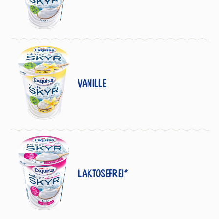
Vanille
Laktosefrei*