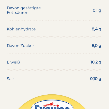
Davon gesättigte
0,1 g
Fettsäuren
Kohlenhydrate
8,4 g
Davon Zucker
8,0 g
Eiweiß
10,2 g
Salz
0,10 g