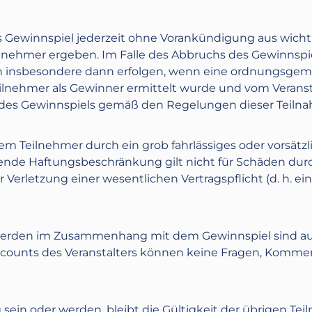
das Gewinnspiel jederzeit ohne Vorankündigung aus wich
ilnehmer ergeben. Im Falle des Abbruchs des Gewinnspie
n insbesondere dann erfolgen, wenn eine ordnungsgem
eilnehmer als Gewinner ermittelt wurde und vom Verans
h des Gewinnspiels gemäß den Regelungen dieser Teil
dem Teilnehmer durch ein grob fahrlässiges oder vorsätzl
hende Haftungsbeschränkung gilt nicht für Schäden dur
 Verletzung einer wesentlichen Vertragspflicht (d. h. ei
rden im Zusammenhang mit dem Gewinnspiel sind aussc
 Accounts des Veranstalters können keine Fragen, Kom
 sein oder werden, bleibt die Gültigkeit der übrigen 