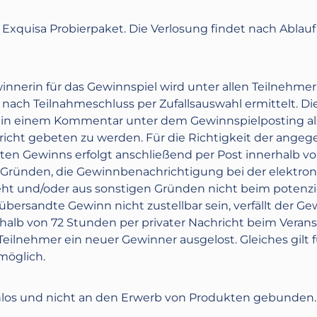
s
Exquisa Probierpaket.
Die Verlosung findet nach Ablau
nnerin für das Gewinnspiel wird unter allen Teilnehmern,
nach Teilnahmeschluss per Zufallsauswahl ermittelt. Di
in in einem Kommentar unter dem Gewinnspielposting a
icht gebeten zu werden. Für die Richtigkeit der angeg
en Gewinns erfolgt anschließend per Post innerhalb vo
den Gründen, die Gewinnbenachrichtigung bei der elek
geht und/oder aus sonstigen Gründen nicht beim potenz
ersandte Gewinn nicht zustellbar sein, verfällt der Ge
halb von 72 Stunden per privater Nachricht beim Veranst
ilnehmer ein neuer Gewinner ausgelost. Gleiches gilt fü
möglich.
los und nicht an den Erwerb von Produkten gebunden. D