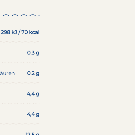
298 kJ / 70 kcal
0,3 g
säuren
0,2 g
4,4 g
4,4 g
12,5 g