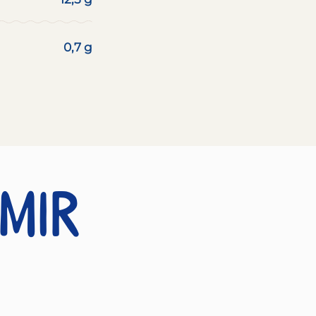
0,7 g
 mir