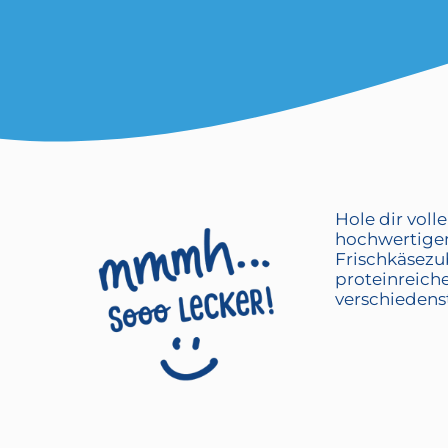
Hole dir voll
hochwertigem
Frischkäsezub
proteinreiche
verschiedens