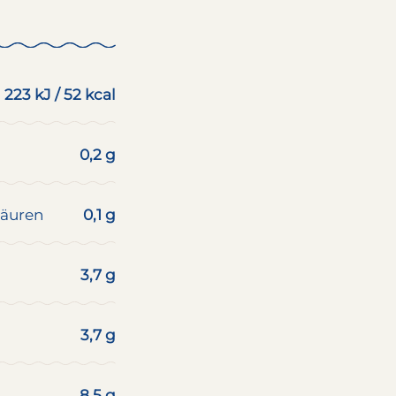
223 kJ / 52 kcal
0,2 g
säuren
0,1 g
3,7 g
3,7 g
8,5 g