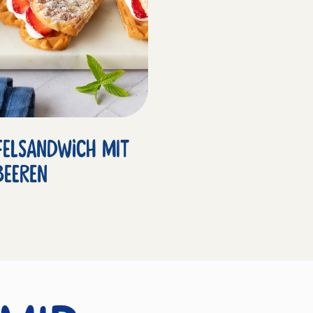
felsandwich mit
beeren