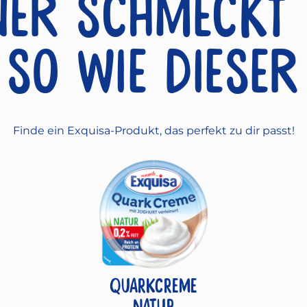
ner schmeckt
so wie dieser
Finde ein Exquisa-Produkt, das perfekt zu dir passt!
QUARKCREME
NATUR