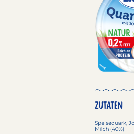
ZUTATEN
Speisequark
,
J
Milch
(40%).