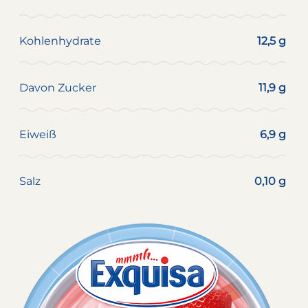
Kohlenhydrate
12,5 g
Davon Zucker
11,9 g
Eiweiß
6,9 g
Salz
0,10 g