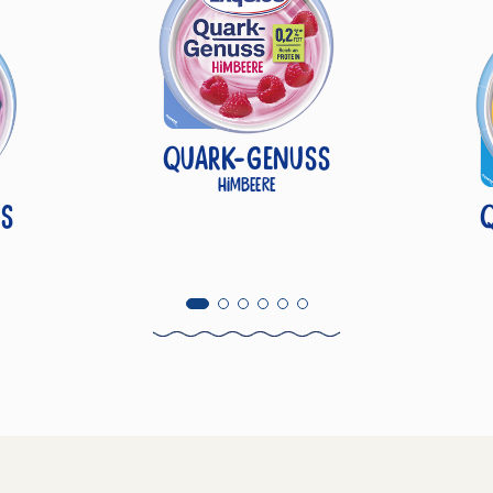
QUARK-GENUSS
Himbeere
S