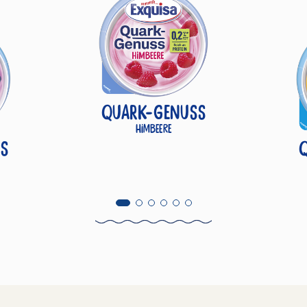
QUARK-GENUSS
Himbeere
S