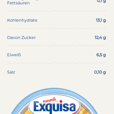
0,1 g
Fettsäuren
Kohlenhydrate
13,1 g
Davon Zucker
12,4 g
Eiweiß
6,5 g
Salz
0,10 g