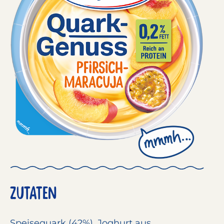
ZUTATEN
Speisequark
(42%),
Joghurt
aus