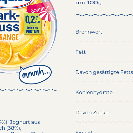
pro 100g
Brennwert
Fett
Davon gesättigte Fett
Kohlenhydrate
Davon Zucker
4%),
Joghurt
aus
ch
(38%),
Eiweiß