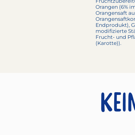
Fruchtzubereit
Orangen (6% i
Orangensaft au
Orangensaftkon
Endprodukt), G
modifizierte St
Frucht- und Pf
(Karotte)).
Kei