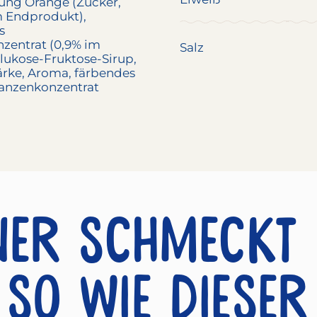
ung Orange (Zucker,
m Endprodukt),
s
zentrat (0,9% im
Salz
lukose-Fruktose-Sirup,
ärke, Aroma, färbendes
lanzenkonzentrat
ner schmeckt
so wie dieser