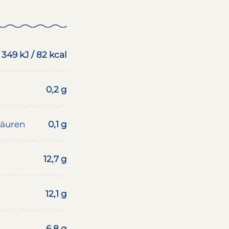
349 kJ / 82 kcal
0,2 g
säuren
0,1 g
12,7 g
12,1 g
6,8 g