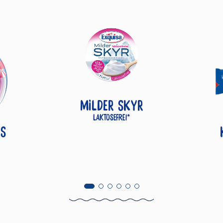
MILDER SKYR
Laktosefrei*
S