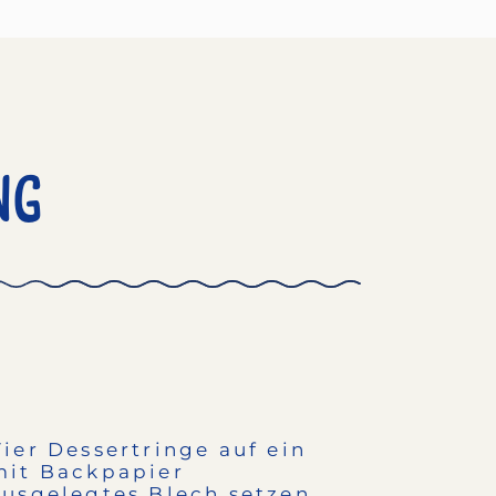
ng
Vier Dessertringe auf ein
mit Backpapier
ausgelegtes Blech setzen.