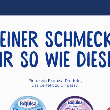
einer schmec
ir so wie dies
Finde ein Exquisa-Produkt,
das perfekt zu dir passt!