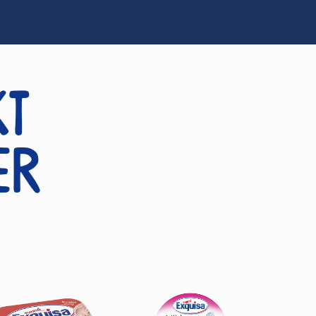
kt
er