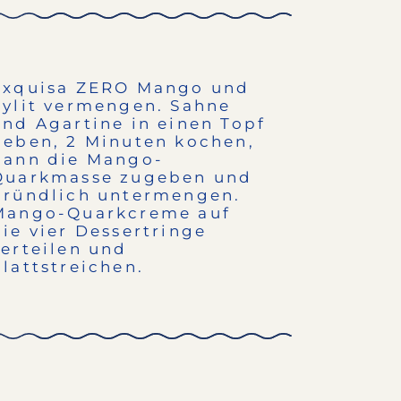
Exquisa ZERO Mango und
Xylit vermengen. Sahne
und Agartine in einen Topf
geben, 2 Minuten kochen,
dann die Mango-
Quarkmasse zugeben und
gründlich untermengen.
Mango-Quarkcreme auf
die vier Dessertringe
verteilen und
glattstreichen.