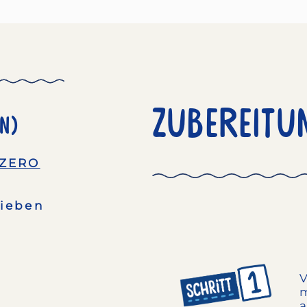
Zubereitu
n)
 ZERO
lieben