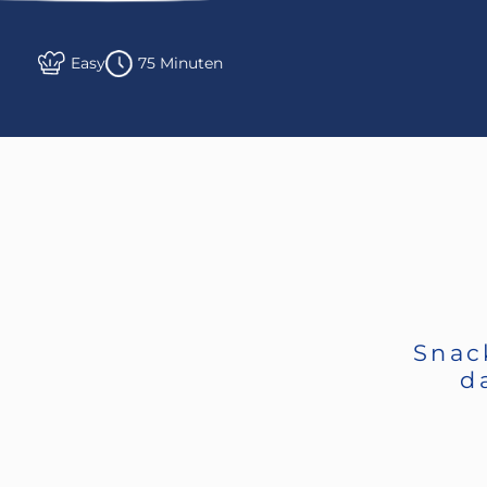
Easy
75 Minuten
Snac
d