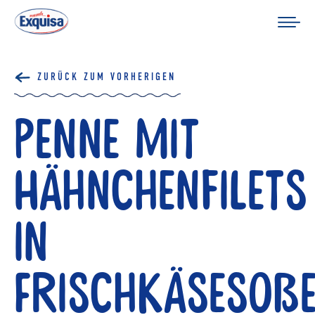
ZURÜCK ZUM VORHERIGEN
Penne mit
Hähnchenfilets
in
Frischkäsesoß