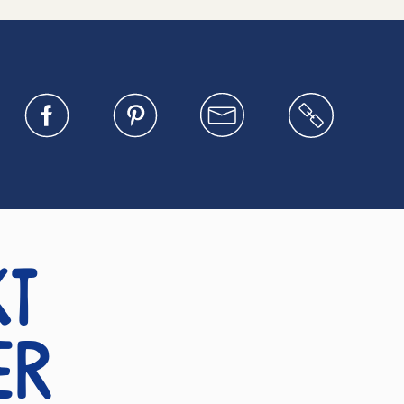
kt
er