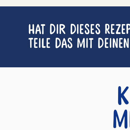
Hat dir dieses Reze
Teile das mit deine
K
m