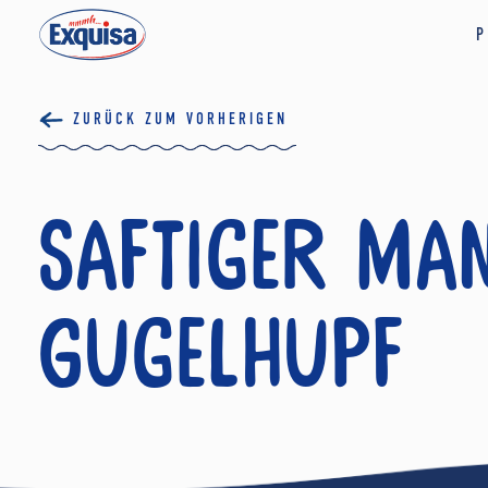
P
ZURÜCK ZUM VORHERIGEN
Saftiger Ma
Gugelhupf