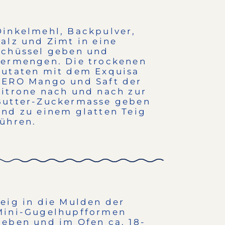
Dinkelmehl, Backpulver,
Salz und Zimt in eine
Schüssel geben und
vermengen. Die trockenen
Zutaten mit dem Exquisa
ZERO Mango und Saft der
Zitrone nach und nach zur
Butter-Zuckermasse geben
und zu einem glatten Teig
rühren.
Teig in die Mulden der
Mini-Gugelhupfformen
geben und im Ofen ca. 18-