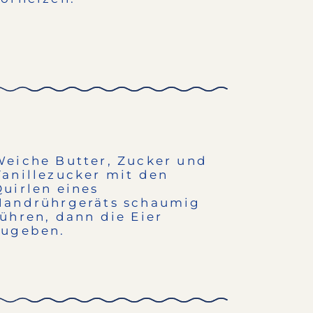
Weiche Butter, Zucker und
Vanillezucker mit den
Quirlen eines
Handrührgeräts schaumig
rühren, dann die Eier
zugeben.