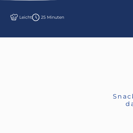
Leicht
25 Minuten
Snac
d