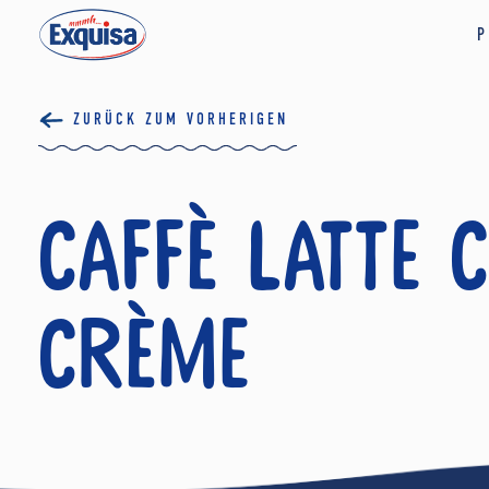
P
ZURÜCK ZUM VORHERIGEN
Caffè Latte 
Crème