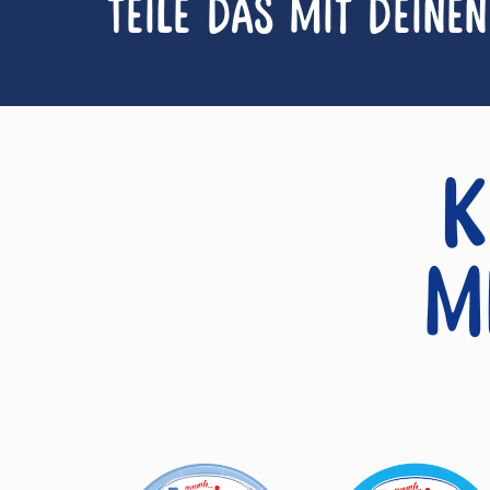
Teile das mit deine
K
m