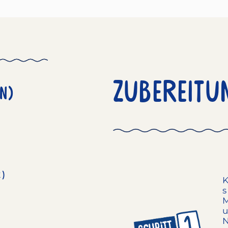
Zubereitu
n)
k)