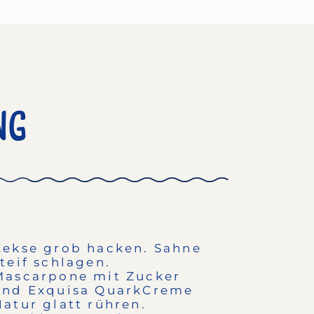
ng
Kekse grob hacken. Sahne
steif schlagen.
Mascarpone mit Zucker
und Exquisa QuarkCreme
Natur glatt rühren.