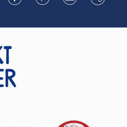
kt
er