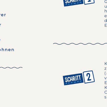
ver
r
e
ohnen