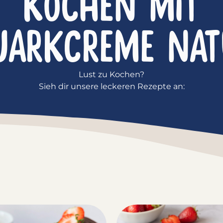
KOCHEN MIT
UARKCREME NAT
Lust zu Kochen?
Sieh dir unsere leckeren Rezepte an: