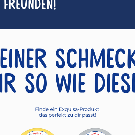
n Freunden!
einer schmec
ir so wie dies
Finde ein Exquisa-Produkt,
das perfekt zu dir passt!