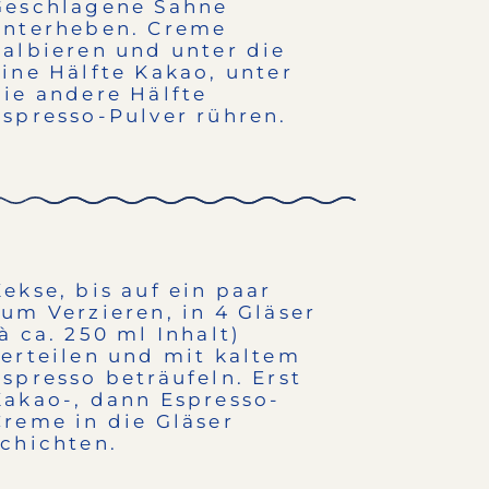
Geschlagene Sahne
unterheben. Creme
halbieren und unter die
eine Hälfte Kakao, unter
die andere Hälfte
Espresso-Pulver rühren.
Kekse, bis auf ein paar
zum Verzieren, in 4 Gläser
(à ca. 250 ml Inhalt)
verteilen und mit kaltem
Espresso beträufeln. Erst
Kakao-, dann Espresso-
Creme in die Gläser
schichten.