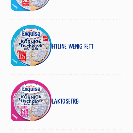
Fitline wenig Fett
Laktosefrei