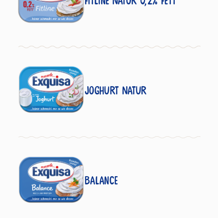
Fitline Natur 0,2% Fett
Joghurt Natur
Balance